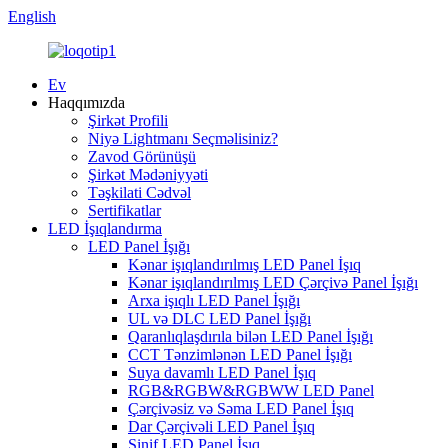
English
Ev
Haqqımızda
Şirkət Profili
Niyə Lightmanı Seçməlisiniz?
Zavod Görünüşü
Şirkət Mədəniyyəti
Təşkilati Cədvəl
Sertifikatlar
LED İşıqlandırma
LED Panel İşığı
Kənar işıqlandırılmış LED Panel İşıq
Kənar işıqlandırılmış LED Çərçivə Panel İşığı
Arxa işıqlı LED Panel İşığı
UL və DLC LED Panel İşığı
Qaranlıqlaşdırıla bilən LED Panel İşığı
CCT Tənzimlənən LED Panel İşığı
Suya davamlı LED Panel İşıq
RGB&RGBW&RGBWW LED Panel
Çərçivəsiz və Səma LED Panel İşıq
Dar Çərçivəli LED Panel İşıq
Sinif LED Panel İşıq