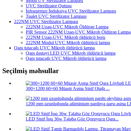
Mobil UV Sterilizator Lampası
UVC Sterilizator Qutusu
İnfraqırmızı İnduksiya UVC Sterilizator Lampası
Tualet UVC Sterilizator Lampası
222NM UVC Sterilizator Lampası
222NM Uzaq-UVC Mikrob Öldürən Lampa
PIR Sensor 222NM Uzaq-UVC Mikrob Öldürən Lampa
222NM Uzaq-UVC Mikrob öldürücü boru
222NM Modul UVC Mikrob öldürücü lampa
Qapı tutacağı UVC Mikrob öldürücü lampa
Qapı dəstəyi LED UVC Mikrob öldürücü lampa
Qapı tutacağı UVC Mikrob öldürücü lampa
Seçilmiş məhsullar
300×1200 60×60 Müasir Asma Sinif Otağı ...
1200 mm uzunluğunda alüminium parıltıya qarşı asma LED
LED Sinif İşıq 36w Tələbə Göz Qoruyucu Qara...