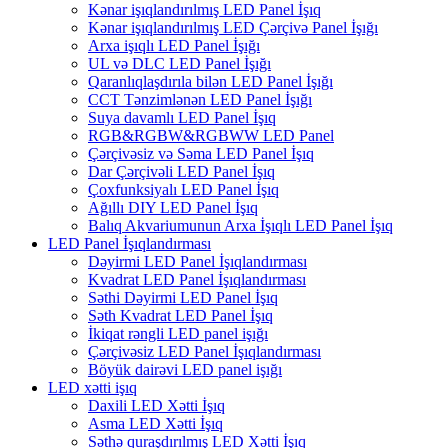
Kənar işıqlandırılmış LED Panel İşıq
Kənar işıqlandırılmış LED Çərçivə Panel İşığı
Arxa işıqlı LED Panel İşığı
UL və DLC LED Panel İşığı
Qaranlıqlaşdırıla bilən LED Panel İşığı
CCT Tənzimlənən LED Panel İşığı
Suya davamlı LED Panel İşıq
RGB&RGBW&RGBWW LED Panel
Çərçivəsiz və Səma LED Panel İşıq
Dar Çərçivəli LED Panel İşıq
Çoxfunksiyalı LED Panel İşıq
Ağıllı DIY LED Panel İşıq
Balıq Akvariumunun Arxa İşıqlı LED Panel İşıq
LED Panel İşıqlandırması
Dəyirmi LED Panel İşıqlandırması
Kvadrat LED Panel İşıqlandırması
Səthi Dəyirmi LED Panel İşıq
Səth Kvadrat LED Panel İşıq
İkiqat rəngli LED panel işığı
Çərçivəsiz LED Panel İşıqlandırması
Böyük dairəvi LED panel işığı
LED xətti işıq
Daxili LED Xətti İşıq
Asma LED Xətti İşıq
Səthə quraşdırılmış LED Xətti İşıq