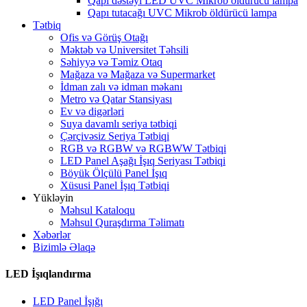
Qapı dəstəyi LED UVC Mikrob öldürücü lampa
Qapı tutacağı UVC Mikrob öldürücü lampa
Tətbiq
Ofis və Görüş Otağı
Məktəb və Universitet Təhsili
Səhiyyə və Təmiz Otaq
Mağaza və Mağaza və Supermarket
İdman zalı və idman məkanı
Metro və Qatar Stansiyası
Ev və digərləri
Suya davamlı seriya tətbiqi
Çərçivəsiz Seriya Tətbiqi
RGB və RGBW və RGBWW Tətbiqi
LED Panel Aşağı İşıq Seriyası Tətbiqi
Böyük Ölçülü Panel İşıq
Xüsusi Panel İşıq Tətbiqi
Yükləyin
Məhsul Kataloqu
Məhsul Quraşdırma Təlimatı
Xəbərlər
Bizimlə Əlaqə
LED İşıqlandırma
LED Panel İşığı