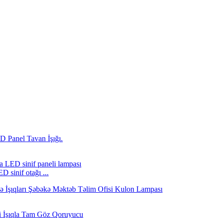
 sinif otağı ...