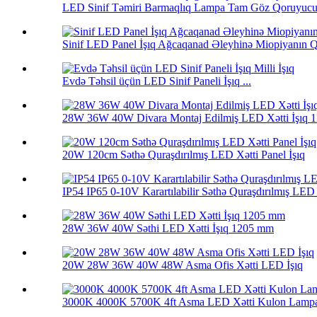
LED Sinif Təmiri Barmaqlıq Lampa Tam Göz Qoruyucu 
Sinif LED Panel İşıq Ağcaqanad Əleyhinə Miopiyanın Qarş
Evdə Təhsil üçün LED Sinif Paneli İşıq ...
28W 36W 40W Divara Montaj Edilmiş LED Xətti İşıq 
20W 120cm Səthə Quraşdırılmış LED Xətti Panel İşıq
IP54 IP65 0-10V Karartılabilir Səthə Quraşdırılmış LED X
28W 36W 40W Səthi LED Xətti İşıq 1205 mm
20W 28W 36W 40W 48W Asma Ofis Xətti LED İşıq
3000K 4000K 5700K 4ft Asma LED Xətti Kulon Lamp