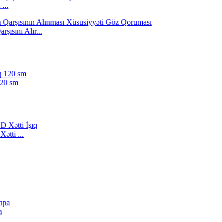
...
ısını Alır...
120 sm
ətti ...
a