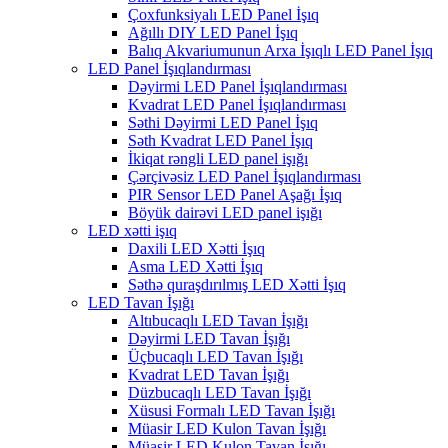
Çoxfunksiyalı LED Panel İşıq
Ağıllı DIY LED Panel İşıq
Balıq Akvariumunun Arxa İşıqlı LED Panel İşıq
LED Panel İşıqlandırması
Dəyirmi LED Panel İşıqlandırması
Kvadrat LED Panel İşıqlandırması
Səthi Dəyirmi LED Panel İşıq
Səth Kvadrat LED Panel İşıq
İkiqat rəngli LED panel işığı
Çərçivəsiz LED Panel İşıqlandırması
PIR Sensor LED Panel Aşağı İşıq
Böyük dairəvi LED panel işığı
LED xətti işıq
Daxili LED Xətti İşıq
Asma LED Xətti İşıq
Səthə quraşdırılmış LED Xətti İşıq
LED Tavan İşığı
Altıbucaqlı LED Tavan İşığı
Dəyirmi LED Tavan İşığı
Üçbucaqlı LED Tavan İşığı
Kvadrat LED Tavan İşığı
Düzbucaqlı LED Tavan İşığı
Xüsusi Formalı LED Tavan İşığı
Müasir LED Kulon Tavan İşığı
Müasir LED Kulon Tavan İşığı