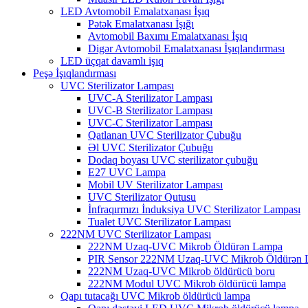
LED Avtomobil Emalatxanası İşıq
Pətək Emalatxanası İşığı
Avtomobil Baxımı Emalatxanası İşıq
Digər Avtomobil Emalatxanası İşıqlandırması
LED üçqat davamlı işıq
Peşə İşıqlandırması
UVC Sterilizator Lampası
UVC-A Sterilizator Lampası
UVC-B Sterilizator Lampası
UVC-C Sterilizator Lampası
Qatlanan UVC Sterilizator Çubuğu
Əl UVC Sterilizator Çubuğu
Dodaq boyası UVC sterilizator çubuğu
E27 UVC Lampa
Mobil UV Sterilizator Lampası
UVC Sterilizator Qutusu
İnfraqırmızı İnduksiya UVC Sterilizator Lampası
Tualet UVC Sterilizator Lampası
222NM UVC Sterilizator Lampası
222NM Uzaq-UVC Mikrob Öldürən Lampa
PIR Sensor 222NM Uzaq-UVC Mikrob Öldürən 
222NM Uzaq-UVC Mikrob öldürücü boru
222NM Modul UVC Mikrob öldürücü lampa
Qapı tutacağı UVC Mikrob öldürücü lampa