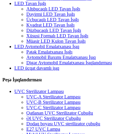
LED Tavan İşığı
Altıbucaqlı LED Tavan İşığı
Dəyirmi LED Tavan İşığı
Üçbucaqlı LED Tavan İşığı
Kvadrat LED Tavan İşığı
Düzbucaqlı LED Tavan İşığı
Xüsusi Formalı LED Tavan İşığı
Müasir LED Kulon Tavan İşığı
LED Avtomobil Emalatxanası İşıq
Pətək Emalatxanası İşığı
Avtomobil Baxımı Emalatxanası İşıq
Digər Avtomobil Emalatxanası İşıqlandırması
LED üçqat davamlı işıq
Peşə İşıqlandırması
UVC Sterilizator Lampası
UVC-A Sterilizator Lampası
UVC-B Sterilizator Lampası
UVC-C Sterilizator Lampası
Qatlanan UVC Sterilizator Çubuğu
Əl UVC Sterilizator Çubuğu
Dodaq boyası UVC sterilizator çubuğu
E27 UVC Lampa