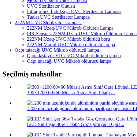
Mobil UV Sterilizator Lampası
UVC Sterilizator Qutusu
İnfraqırmızı İnduksiya UVC Sterilizator Lampası
Tualet UVC Sterilizator Lampası
222NM UVC Sterilizator Lampası
222NM Uzaq-UVC Mikrob Öldürən Lampa
PIR Sensor 222NM Uzaq-UVC Mikrob Öldürən Lampa
222NM Uzaq-UVC Mikrob öldürücü boru
222NM Modul UVC Mikrob öldürücü lampa
Qapı tutacağı UVC Mikrob öldürücü lampa
Qapı dəstəyi LED UVC Mikrob öldürücü lampa
Qapı tutacağı UVC Mikrob öldürücü lampa
Seçilmiş məhsullar
300×1200 60×60 Müasir Asma Sinif Otağı ...
1200 mm uzunluğunda alüminium parıltıya qarşı asma LED
LED Sinif İşıq 36w Tələbə Göz Qoruyucu Qara...