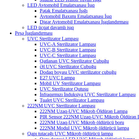
LED Avtomobil Emalatxanası İşıq
Pətək Emalatxanası İşığı
Avtomobil Baxımı Emalatxanası İşıq
Digər Avtomobil Emalatxanası İşıqlandırması
LED üçqat davamlı işıq
Peşə İşıqlandırması
UVC Sterilizator Lampası
UVC-A Sterilizator Lampası
UVC-B Sterilizator Lampası
UVC-C Sterilizator Lampası
Qatlanan UVC Sterilizator Çubuğu
Əl UVC Sterilizator Çubuğu
Dodaq boyası UVC sterilizator çubuğu
E27 UVC Lampa
Mobil UV Sterilizator Lampası
UVC Sterilizator Qutusu
İnfraqırmızı İnduksiya UVC Sterilizator Lampası
Tualet UVC Sterilizator Lampası
222NM UVC Sterilizator Lampası
222NM Uzaq-UVC Mikrob Öldürən Lampa
PIR Sensor 222NM Uzaq-UVC Mikrob Öldürən 
222NM Uzaq-UVC Mikrob öldürücü boru
222NM Modul UVC Mikrob öldürücü lampa
Qapı tutacağı UVC Mikrob öldürücü lampa