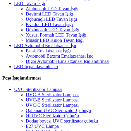
LED Tavan İşığı
Altıbucaqlı LED Tavan İşığı
Dəyirmi LED Tavan İşığı
Üçbucaqlı LED Tavan İşığı
Kvadrat LED Tavan İşığı
Düzbucaqlı LED Tavan İşığı
Xüsusi Formalı LED Tavan İşığı
Müasir LED Kulon Tavan İşığı
LED Avtomobil Emalatxanası İşıq
Pətək Emalatxanası İşığı
Avtomobil Baxımı Emalatxanası İşıq
Digər Avtomobil Emalatxanası İşıqlandırması
LED üçqat davamlı işıq
Peşə İşıqlandırması
UVC Sterilizator Lampası
UVC-A Sterilizator Lampası
UVC-B Sterilizator Lampası
UVC-C Sterilizator Lampası
Qatlanan UVC Sterilizator Çubuğu
Əl UVC Sterilizator Çubuğu
Dodaq boyası UVC sterilizator çubuğu
E27 UVC Lampa