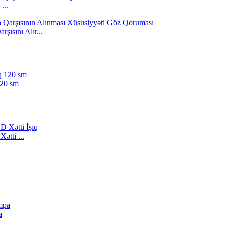
...
ısını Alır...
120 sm
ətti ...
a