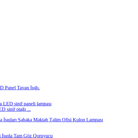
 sinif otağı ...