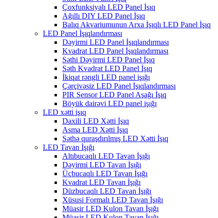
Çoxfunksiyalı LED Panel İşıq
Ağıllı DIY LED Panel İşıq
Balıq Akvariumunun Arxa İşıqlı LED Panel İşıq
LED Panel İşıqlandırması
Dəyirmi LED Panel İşıqlandırması
Kvadrat LED Panel İşıqlandırması
Səthi Dəyirmi LED Panel İşıq
Səth Kvadrat LED Panel İşıq
İkiqat rəngli LED panel işığı
Çərçivəsiz LED Panel İşıqlandırması
PIR Sensor LED Panel Aşağı İşıq
Böyük dairəvi LED panel işığı
LED xətti işıq
Daxili LED Xətti İşıq
Asma LED Xətti İşıq
Səthə quraşdırılmış LED Xətti İşıq
LED Tavan İşığı
Altıbucaqlı LED Tavan İşığı
Dəyirmi LED Tavan İşığı
Üçbucaqlı LED Tavan İşığı
Kvadrat LED Tavan İşığı
Düzbucaqlı LED Tavan İşığı
Xüsusi Formalı LED Tavan İşığı
Müasir LED Kulon Tavan İşığı
Müasir LED Kulon Tavan İşığı