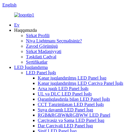
English
Ev
Haqqımızda
Şirkət Profili
Niyə Lightmanı Seçməlisiniz?
Zavod Görünüşü
Şirkət Mədəniyyəti
Təşkilati Cədvəl
Sertifikatlar
LED İşıqlandırma
LED Panel İşığı
Kənar işıqlandırılmış LED Panel İşıq
Kənar işıqlandırılmış LED Çərçivə Panel İşığı
Arxa işıqlı LED Panel İşığı
UL və DLC LED Panel İşığı
Qaranlıqlaşdırıla bilən LED Panel İşığı
CCT Tənzimlənən LED Panel İşığı
Suya davamlı LED Panel İşıq
RGB&RGBW&RGBWW LED Panel
Çərçivəsiz və Səma LED Panel İşıq
Dar Çərçivəli LED Panel İşıq
Sinif LED Panel İşıq