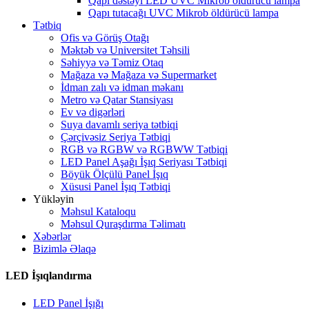
Qapı dəstəyi LED UVC Mikrob öldürücü lampa
Qapı tutacağı UVC Mikrob öldürücü lampa
Tətbiq
Ofis və Görüş Otağı
Məktəb və Universitet Təhsili
Səhiyyə və Təmiz Otaq
Mağaza və Mağaza və Supermarket
İdman zalı və idman məkanı
Metro və Qatar Stansiyası
Ev və digərləri
Suya davamlı seriya tətbiqi
Çərçivəsiz Seriya Tətbiqi
RGB və RGBW və RGBWW Tətbiqi
LED Panel Aşağı İşıq Seriyası Tətbiqi
Böyük Ölçülü Panel İşıq
Xüsusi Panel İşıq Tətbiqi
Yükləyin
Məhsul Kataloqu
Məhsul Quraşdırma Təlimatı
Xəbərlər
Bizimlə Əlaqə
LED İşıqlandırma
LED Panel İşığı