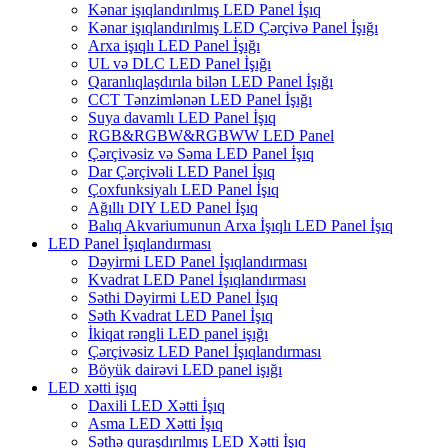
Kənar işıqlandırılmış LED Panel İşıq
Kənar işıqlandırılmış LED Çərçivə Panel İşığı
Arxa işıqlı LED Panel İşığı
UL və DLC LED Panel İşığı
Qaranlıqlaşdırıla bilən LED Panel İşığı
CCT Tənzimlənən LED Panel İşığı
Suya davamlı LED Panel İşıq
RGB&RGBW&RGBWW LED Panel
Çərçivəsiz və Səma LED Panel İşıq
Dar Çərçivəli LED Panel İşıq
Çoxfunksiyalı LED Panel İşıq
Ağıllı DIY LED Panel İşıq
Balıq Akvariumunun Arxa İşıqlı LED Panel İşıq
LED Panel İşıqlandırması
Dəyirmi LED Panel İşıqlandırması
Kvadrat LED Panel İşıqlandırması
Səthi Dəyirmi LED Panel İşıq
Səth Kvadrat LED Panel İşıq
İkiqat rəngli LED panel işığı
Çərçivəsiz LED Panel İşıqlandırması
Böyük dairəvi LED panel işığı
LED xətti işıq
Daxili LED Xətti İşıq
Asma LED Xətti İşıq
Səthə quraşdırılmış LED Xətti İşıq