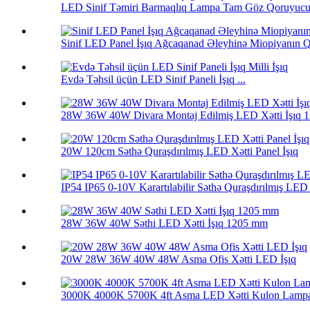
LED Sinif Təmiri Barmaqlıq Lampa Tam Göz Qoruyucu 
Sinif LED Panel İşıq Ağcaqanad Əleyhinə Miopiyanın Qarş
Evdə Təhsil üçün LED Sinif Paneli İşıq ...
28W 36W 40W Divara Montaj Edilmiş LED Xətti İşıq 
20W 120cm Səthə Quraşdırılmış LED Xətti Panel İşıq
IP54 IP65 0-10V Karartılabilir Səthə Quraşdırılmış LED X
28W 36W 40W Səthi LED Xətti İşıq 1205 mm
20W 28W 36W 40W 48W Asma Ofis Xətti LED İşıq
3000K 4000K 5700K 4ft Asma LED Xətti Kulon Lamp