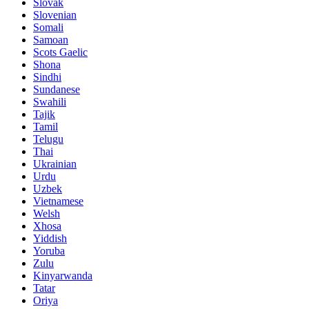
Slovak
Slovenian
Somali
Samoan
Scots Gaelic
Shona
Sindhi
Sundanese
Swahili
Tajik
Tamil
Telugu
Thai
Ukrainian
Urdu
Uzbek
Vietnamese
Welsh
Xhosa
Yiddish
Yoruba
Zulu
Kinyarwanda
Tatar
Oriya