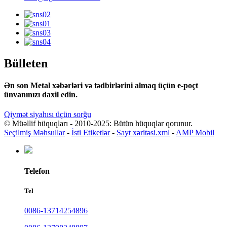
Bülleten
Ən son Metal xəbərləri və tədbirlərini almaq üçün e-poçt
ünvanınızı daxil edin.
Qiymət siyahısı üçün sorğu
© Müəllif hüquqları - 2010-2025: Bütün hüquqlar qorunur.
Seçilmiş Məhsullar
-
İsti Etiketlər
-
Sayt xəritəsi.xml
-
AMP Mobil
Telefon
Tel
0086-13714254896