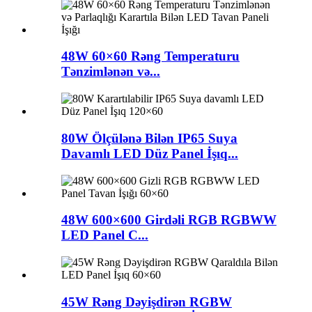
48W 60×60 Rəng Temperaturu
Tənzimlənən və...
80W Ölçülənə Bilən IP65 Suya
Davamlı LED Düz Panel İşıq...
48W 600×600 Girdəli RGB RGBWW
LED Panel C...
45W Rəng Dəyişdirən RGBW