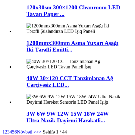
120x30sm 300×1200 Cleanroom LED
Tavan Paper ...
1200mmx300mm Asma Yuxarı Aşağı
İki Tərəfli Emitti...
40W 30×120 CCT Tənzimlənən Ağ
Çərçivəsiz LED...
3W 6W 9W 12W 15W 18W 24W
Ultra Nazik Dəyirmi Hərəkətli...
1
2
3
4
5
6
Növbəti >
>>
Səhifə 1 / 44