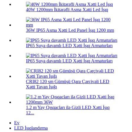
40W 1200mm İkitərəfli Asma Xətti Led İşıq
36W IP65 Asma Xətti Led Panel İşıq 1200 mm
IP65 Suya davamlı LED Xətti İşıq Armaturları
IP65 Suya davamlı LED Xətti İşıq Armaturları
CRI82 120 sm Gümüşü Qara Çərçivəli LED
Xətti Tavan İşığı
1.2 m Yay Qısqacları ilə Gizli LED Xətti İşıq
12...
Ev
LED İşıqlandırma