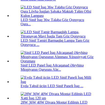
LED Sinif İşıq 36w Tələbə Göz Qoruyucu
Qara...
LED Sinif Təmiri Barmaqlıq Lampa Tam Göz
Qoruyucu ...
Sinif LED Panel İşıq Ağcaqanad Əleyhinə
Miopiyanın Qarşısını Alır...
Evdə Təhsil üçün LED Sinif Paneli İşıq ...
28W 36W 40W Divara Montaj Edilmiş LED