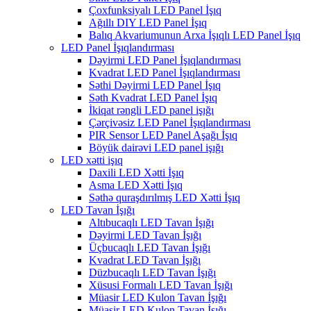
Çoxfunksiyalı LED Panel İşıq
Ağıllı DIY LED Panel İşıq
Balıq Akvariumunun Arxa İşıqlı LED Panel İşıq
LED Panel İşıqlandırması
Dəyirmi LED Panel İşıqlandırması
Kvadrat LED Panel İşıqlandırması
Səthi Dəyirmi LED Panel İşıq
Səth Kvadrat LED Panel İşıq
İkiqat rəngli LED panel işığı
Çərçivəsiz LED Panel İşıqlandırması
PIR Sensor LED Panel Aşağı İşıq
Böyük dairəvi LED panel işığı
LED xətti işıq
Daxili LED Xətti İşıq
Asma LED Xətti İşıq
Səthə quraşdırılmış LED Xətti İşıq
LED Tavan İşığı
Altıbucaqlı LED Tavan İşığı
Dəyirmi LED Tavan İşığı
Üçbucaqlı LED Tavan İşığı
Kvadrat LED Tavan İşığı
Düzbucaqlı LED Tavan İşığı
Xüsusi Formalı LED Tavan İşığı
Müasir LED Kulon Tavan İşığı
Müasir LED Kulon Tavan İşığı