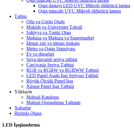
Qapı tutacağı UVC Mikrob öldürücü lampa
Qapı dəstəyi LED UVC Mikrob öldürücü lampa
Qapı tutacağı UVC Mikrob öldürücü lampa
Tətbiq
Ofis və Görüş Otağı
Məktəb və Universitet Təhsili
Səhiyyə və Təmiz Otaq
Mağaza və Mağaza və Supermarket
İdman zalı və idman məkanı
Metro və Qatar Stansiyası
Ev və digərləri
Suya davamlı seriya tətbiqi
Çərçivəsiz Seriya Tətbiqi
RGB və RGBW və RGBWW Tətbiqi
LED Panel Aşağı İşıq Seriyası Tətbiqi
Böyük Ölçülü Panel İşıq
Xüsusi Panel İşıq Tətbiqi
Yükləyin
Məhsul Kataloqu
Məhsul Quraşdırma Təlimatı
Xəbərlər
Bizimlə Əlaqə
LED İşıqlandırma