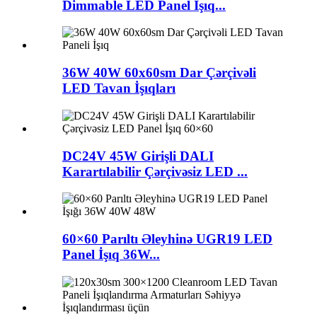
Dimmable LED Panel İşıq...
36W 40W 60x60sm Dar Çərçivəli
LED Tavan İşıqları
DC24V 45W Girişli DALI
Karartılabilir Çərçivəsiz LED ...
60×60 Parıltı Əleyhinə UGR19 LED
Panel İşıq 36W...