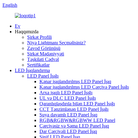
English
Ev
Haqqımızda
Şirkət Profili
Niyə Lightmanı Seçməlisiniz?
Zavod Görünüşü
Şirkət Mədəniyyəti
Təşkilati Cədvəl
Sertifikatlar
LED İşıqlandırma
LED Panel İşığı
Kənar işıqlandırılmış LED Panel İşıq
Kənar işıqlandırılmış LED Çərçivə Panel İşığı
Arxa işıqlı LED Panel İşığı
UL və DLC LED Panel İşığı
Qaranlıqlaşdırıla bilən LED Panel İşığı
CCT Tənzimlənən LED Panel İşığı
Suya davamlı LED Panel İşıq
RGB&RGBW&RGBWW LED Panel
Çərçivəsiz və Səma LED Panel İşıq
Dar Çərçivəli LED Panel İşıq
Sinif LED Panel İşıq