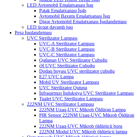
LED Avtomobil Emalatxanası İşıq
Pətək Emalatxanası İşığı
Avtomobil Baxımı Emalatxanası İşıq
Digər Avtomobil Emalatxanası İşıqlandırması
LED üçqat davamlı işıq
Peşə İşıqlandırması
UVC Sterilizator Lampası
UVC-A Sterilizator Lampası
UVC-B Sterilizator Lampası
UVC-C Sterilizator Lampası
Qatlanan UVC Sterilizator Çubuğu
Əl UVC Sterilizator Çubuğu
Dodaq boyası UVC sterilizator çubuğu
E27 UVC Lampa
Mobil UV Sterilizator Lampası
UVC Sterilizator Qutusu
İnfraqırmızı İnduksiya UVC Sterilizator Lampası
Tualet UVC Sterilizator Lampası
222NM UVC Sterilizator Lampası
222NM Uzaq-UVC Mikrob Öldürən Lampa
PIR Sensor 222NM Uzaq-UVC Mikrob Öldürən
Lampa
222NM Uzaq-UVC Mikrob öldürücü boru
222NM Modul UVC Mikrob öldürücü lampa