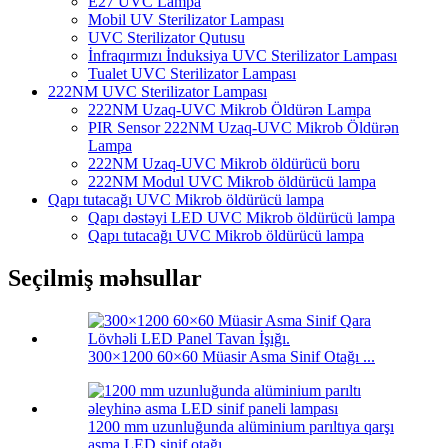
E27 UVC Lampa
Mobil UV Sterilizator Lampası
UVC Sterilizator Qutusu
İnfraqırmızı İnduksiya UVC Sterilizator Lampası
Tualet UVC Sterilizator Lampası
222NM UVC Sterilizator Lampası
222NM Uzaq-UVC Mikrob Öldürən Lampa
PIR Sensor 222NM Uzaq-UVC Mikrob Öldürən
Lampa
222NM Uzaq-UVC Mikrob öldürücü boru
222NM Modul UVC Mikrob öldürücü lampa
Qapı tutacağı UVC Mikrob öldürücü lampa
Qapı dəstəyi LED UVC Mikrob öldürücü lampa
Qapı tutacağı UVC Mikrob öldürücü lampa
Seçilmiş məhsullar
300×1200 60×60 Müasir Asma Sinif Otağı ...
1200 mm uzunluğunda alüminium parıltıya qarşı
asma LED sinif otağı ...