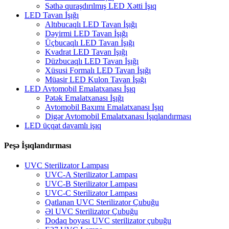
Səthə quraşdırılmış LED Xətti İşıq
LED Tavan İşığı
Altıbucaqlı LED Tavan İşığı
Dəyirmi LED Tavan İşığı
Üçbucaqlı LED Tavan İşığı
Kvadrat LED Tavan İşığı
Düzbucaqlı LED Tavan İşığı
Xüsusi Formalı LED Tavan İşığı
Müasir LED Kulon Tavan İşığı
LED Avtomobil Emalatxanası İşıq
Pətək Emalatxanası İşığı
Avtomobil Baxımı Emalatxanası İşıq
Digər Avtomobil Emalatxanası İşıqlandırması
LED üçqat davamlı işıq
Peşə İşıqlandırması
UVC Sterilizator Lampası
UVC-A Sterilizator Lampası
UVC-B Sterilizator Lampası
UVC-C Sterilizator Lampası
Qatlanan UVC Sterilizator Çubuğu
Əl UVC Sterilizator Çubuğu
Dodaq boyası UVC sterilizator çubuğu