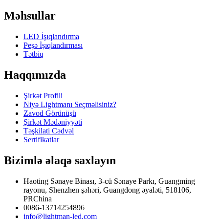
Məhsullar
LED İşıqlandırma
Peşə İşıqlandırması
Tətbiq
Haqqımızda
Şirkət Profili
Niyə Lightmanı Seçməlisiniz?
Zavod Görünüşü
Şirkət Mədəniyyəti
Təşkilati Cədvəl
Sertifikatlar
Bizimlə əlaqə saxlayın
Haoting Sənaye Binası, 3-cü Sənaye Parkı, Guangming
rayonu, Shenzhen şəhəri, Guangdong əyaləti, 518106,
PRChina
0086-13714254896
info@lightman-led.com