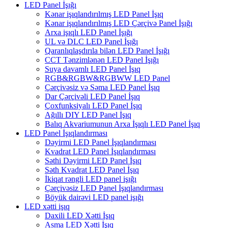
LED Panel İşığı
Kənar işıqlandırılmış LED Panel İşıq
Kənar işıqlandırılmış LED Çərçivə Panel İşığı
Arxa işıqlı LED Panel İşığı
UL və DLC LED Panel İşığı
Qaranlıqlaşdırıla bilən LED Panel İşığı
CCT Tənzimlənən LED Panel İşığı
Suya davamlı LED Panel İşıq
RGB&RGBW&RGBWW LED Panel
Çərçivəsiz və Səma LED Panel İşıq
Dar Çərçivəli LED Panel İşıq
Çoxfunksiyalı LED Panel İşıq
Ağıllı DIY LED Panel İşıq
Balıq Akvariumunun Arxa İşıqlı LED Panel İşıq
LED Panel İşıqlandırması
Dəyirmi LED Panel İşıqlandırması
Kvadrat LED Panel İşıqlandırması
Səthi Dəyirmi LED Panel İşıq
Səth Kvadrat LED Panel İşıq
İkiqat rəngli LED panel işığı
Çərçivəsiz LED Panel İşıqlandırması
Böyük dairəvi LED panel işığı
LED xətti işıq
Daxili LED Xətti İşıq
Asma LED Xətti İşıq